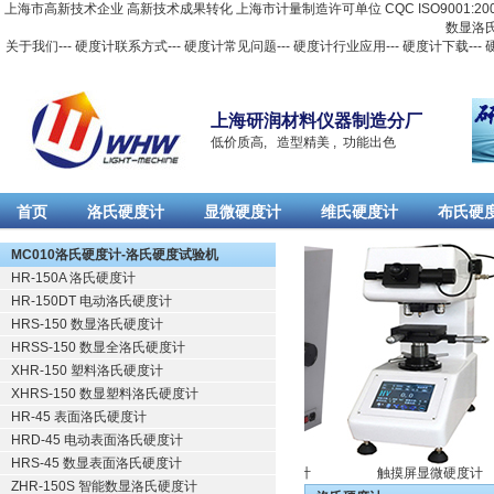
上海市高新技术企业 高新技术成果转化 上海市计量制造许可单位 CQC ISO9001:2
数显洛
关于我们
---
硬度计联系方式
---
硬度计常见问题
---
硬度计行业应用
---
硬度计下载
---
上海研润材料仪器制造分厂
低价质高, 造型精美 , 功能出色
首页
洛氏硬度计
显微硬度计
维氏硬度计
布氏硬
Русский
MC010洛氏硬度计-洛氏硬度试验机
HR-150A 洛氏硬度计
HR-150DT 电动洛氏硬度计
HRS-150 数显洛氏硬度计
HRSS-150 数显全洛氏硬度计
XHR-150 塑料洛氏硬度计
XHRS-150 数显塑料洛氏硬度计
HR-45 表面洛氏硬度计
HRD-45 电动表面洛氏硬度计
HRS-45 数显表面洛氏硬度计
数显洛氏硬度计
触摸屏显微硬度计
ZHR-150S 智能数显洛氏硬度计