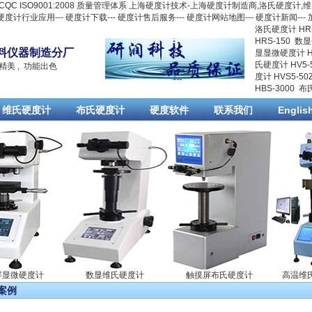
 ISO9001:2008 质量管理体系 上海硬度计技术-上海硬度计制造商,
洛氏硬度计
,
维
硬度计行业应用
---
硬度计下载
---
硬度计售后服务
---
硬度计网站地图
---
硬度计新闻
---
洛氏硬度计 HR-
HRS-150
数显
料仪器制造分厂
显显微硬度计 HV
氏硬度计 HV5-
精美 , 功能出色
度计 HVS5-50
HBS-3000
布
维氏硬度计
布氏硬度计
硬度软件
联系我们
Englis
显微硬度计
数显维氏硬度计
触摸屏布氏硬度计
高温维氏
案例