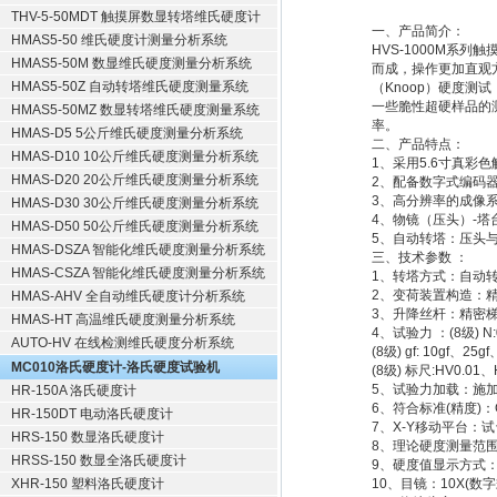
THV-5-50MDT 触摸屏数显转塔维氏硬度计
一、产品简介：
HMAS5-50 维氏硬度计测量分析系统
HVS-1000M系
HMAS5-50M 数显维氏硬度测量分析系统
而成，操作更加直观
HMAS5-50Z 自动转塔维氏硬度测量系统
（Knoop）硬度
一些脆性超硬样品的
HMAS5-50MZ 数显转塔维氏硬度测量系统
率。
HMAS-D5 5公斤维氏硬度测量分析系统
二、产品特点：
HMAS-D10 10公斤维氏硬度测量分析系统
1、采用5.6寸真彩
HMAS-D20 20公斤维氏硬度测量分析系统
2、配备数字式编码
3、高分辨率的成像
HMAS-D30 30公斤维氏硬度测量分析系统
4、物镜（压头）-塔
HMAS-D50 50公斤维氏硬度测量分析系统
5、自动转塔：压头
HMAS-DSZA 智能化维氏硬度测量分析系统
三、技术参数 ：
HMAS-CSZA 智能化维氏硬度测量分析系统
1、转塔方式：自动
2、变荷装置构造：
HMAS-AHV 全自动维氏硬度计分析系统
3、升降丝杆：精密
HMAS-HT 高温维氏硬度测量分析系统
4、试验力 ：(8级) N:0
AUTO-HV 在线检测维氏硬度分析系统
(8级) gf: 10gf、25
MC010洛氏硬度计-洛氏硬度试验机
(8级) 标尺:HV0.01
5、试验力加载：施加试
HR-150A 洛氏硬度计
6、符合标准(精度)：G
HR-150DT 电动洛氏硬度计
7、X-Y移动平台：试台
HRS-150 数显洛氏硬度计
8、理论硬度测量范围：0
HRSS-150 数显全洛氏硬度计
9、硬度值显示方式：
XHR-150 塑料洛氏硬度计
10、目镜：10X(数