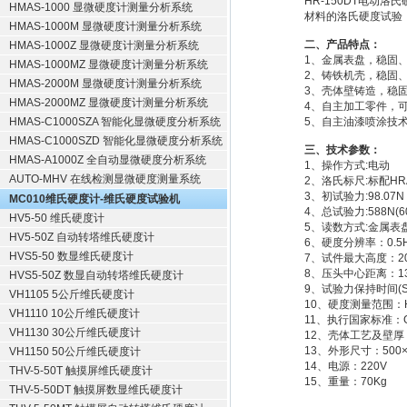
HR-150DT电
HMAS-1000 显微硬度计测量分析系统
材料的洛氏硬度试验
HMAS-1000M 显微硬度计测量分析系统
二、产品特点：
HMAS-1000Z 显微硬度计测量分析系统
1、金属表盘，稳固
HMAS-1000MZ 显微硬度计测量分析系统
2、铸铁机壳，稳固
HMAS-2000M 显微硬度计测量分析系统
3、壳体壁铸造，稳
HMAS-2000MZ 显微硬度计测量分析系统
4、自主加工零件，
HMAS-C1000SZA 智能化显微硬度分析系统
5、自主油漆喷涂技
HMAS-C1000SZD 智能化显微硬度分析系统
三、技术参数：
HMAS-A1000Z 全自动显微硬度分析系统
1、操作方式:电动
AUTO-MHV 在线检测显微硬度测量系统
2、洛氏标尺:标配HRA
3、初试验力:98.07N (
MC010维氏硬度计-维氏硬度试验机
4、总试验力:588N(60k
HV5-50 维氏硬度计
5、读数方式:金属表
HV5-50Z 自动转塔维氏硬度计
6、硬度分辨率：0.5
HVS5-50 数显维氏硬度计
7、试件最大高度：2
8、压头中心距离：1
HVS5-50Z 数显自动转塔维氏硬度计
9、试验力保持时间(S
VH1105 5公斤维氏硬度计
10、硬度测量范围：HRA:
VH1110 10公斤维氏硬度计
11、执行国家标准：GB
VH1130 30公斤维氏硬度计
12、壳体工艺及壁
13、外形尺寸：500×
VH1150 50公斤维氏硬度计
14、电源：220V
THV-5-50T 触摸屏维氏硬度计
15、重量：70Kg
THV-5-50DT 触摸屏数显维氏硬度计