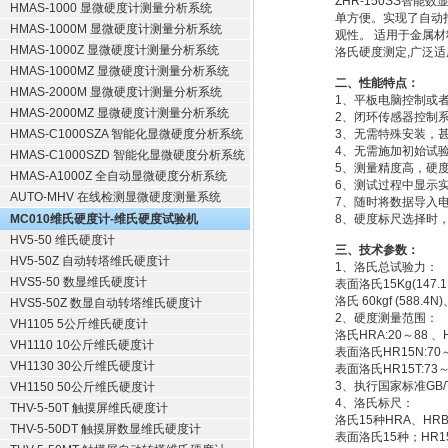
ZHR-150SS智
HMAS-1000 显微硬度计测量分析系统
单方便。实现了自动
HMAS-1000M 显微硬度计测量分析系统
观性。 适用于金属
HMAS-1000Z 显微硬度计测量分析系统
洛氏硬度测定,广泛适
HMAS-1000MZ 显微硬度计测量分析系统
二、性能特点：
HMAS-2000M 显微硬度计测量分析系统
1、平板电脑控制或
HMAS-2000MZ 显微硬度计测量分析系统
2、闭环传感器控制
HMAS-C1000SZA 智能化显微硬度分析系统
3、无需特殊安装，
4、无需施加初始试
HMAS-C1000SZD 智能化显微硬度分析系统
5、测量精度高，硬
HMAS-A1000Z 全自动显微硬度分析系统
6、测试过程中显示
AUTO-MHV 在线检测显微硬度测量系统
7、随时将数据导入
MC010维氏硬度计-维氏硬度试验机
8、硬度标尺选择时
HV5-50 维氏硬度计
三、技术参数：
HV5-50Z 自动转塔维氏硬度计
1、洛氏总试验力：
HVS5-50 数显维氏硬度计
表面洛氏15Kg(147.1N)
洛氏 60kgf (588.4N)、
HVS5-50Z 数显自动转塔维氏硬度计
2、硬度测量范围：
VH1105 5公斤维氏硬度计
洛氏HRA:20～88 、
VH1110 10公斤维氏硬度计
表面洛氏HR15N:70～
VH1130 30公斤维氏硬度计
表面洛氏HR15T:73～9
3、执行国家标准GB/T
VH1150 50公斤维氏硬度计
4、洛氏标尺：
THV-5-50T 触摸屏维氏硬度计
洛氏15种HRA、HR
THV-5-50DT 触摸屏数显维氏硬度计
表面洛氏15种；HR15