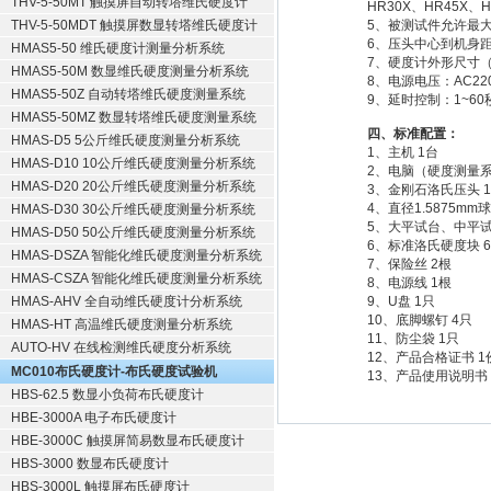
THV-5-50MT 触摸屏自动转塔维氏硬度计
HR30X、HR45X、H
THV-5-50MDT 触摸屏数显转塔维氏硬度计
5、被测试件允许最大
6、压头中心到机身距
HMAS5-50 维氏硬度计测量分析系统
7、硬度计外形尺寸（长
HMAS5-50M 数显维氏硬度测量分析系统
8、电源电压：AC220
HMAS5-50Z 自动转塔维氏硬度测量系统
9、延时控制：1~60
HMAS5-50MZ 数显转塔维氏硬度测量系统
四、标准配置：
HMAS-D5 5公斤维氏硬度测量分析系统
1、主机 1台
HMAS-D10 10公斤维氏硬度测量分析系统
2、电脑（硬度测量系
HMAS-D20 20公斤维氏硬度测量分析系统
3、金刚石洛氏压头 
4、直径1.5875mm
HMAS-D30 30公斤维氏硬度测量分析系统
5、大平试台、中平试台
HMAS-D50 50公斤维氏硬度测量分析系统
6、标准洛氏硬度块 
HMAS-DSZA 智能化维氏硬度测量分析系统
7、保险丝 2根
HMAS-CSZA 智能化维氏硬度测量分析系统
8、电源线 1根
HMAS-AHV 全自动维氏硬度计分析系统
9、U盘 1只
10、底脚螺钉 4只
HMAS-HT 高温维氏硬度测量分析系统
11、防尘袋 1只
AUTO-HV 在线检测维氏硬度分析系统
12、产品合格证书 1
MC010布氏硬度计-布氏硬度试验机
13、产品使用说明书 
HBS-62.5 数显小负荷布氏硬度计
HBE-3000A 电子布氏硬度计
HBE-3000C 触摸屏简易数显布氏硬度计
HBS-3000 数显布氏硬度计
HBS-3000L 触摸屏布氏硬度计