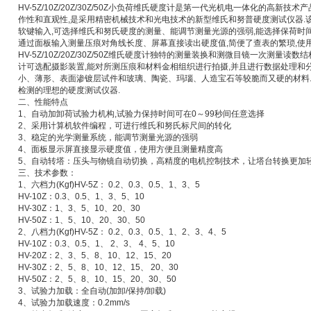
HV-5Z/10Z/20Z/30Z/50Z小负荷维氏硬度计是第一代光机电一体化的高新技
作性和直观性,是采用精密机械技术和光电技术的新型维氏和努普硬度测试仪器.该
软键输入,可选择维氏和努氏硬度的测量、能调节测量光源的强弱,能选择保荷时间
通过面板输入测量压痕对角线长度、屏幕直接读出硬度值,简便了查表的繁琐,使用
HV-5Z/10Z/20Z/30Z/50Z维氏硬度计独特的测量装换和测微目镜一次测量
计可选配摄影装置,能对所测压痕和材料金相组织进行拍摄,并且进行数据处理和
小、薄形、表面渗镀层试件和玻璃、陶瓷、玛瑙、人造宝石等较脆而又硬的材料
检测的理想的硬度测试仪器.
二、性能特点
1、自动加卸荷试验力机构,试验力保持时间可在0～99秒间任意选择
2、采用计算机软件编程，可进行维氏和努氏标尺间的转化
3、稳定的光学测量系统，能调节测量光源的强弱
4、面板显示屏直接显示硬度值，使用方便且测量精度高
5、自动转塔：压头与物镜自动切换，高精度的电机控制技术，让塔台转换更加
三、技术参数：
1、六档力(Kgf)HV-5Z： 0.2、0.3、0.5、1、3、5
HV-10Z：0.3、0.5、1、3、5、10
HV-30Z：1、3、5、10、20、30
HV-50Z：1、5、10、20、30、50
2、八档力(Kgf)HV-5Z： 0.2、0.3、0.5、1、2、3、4、5
HV-10Z：0.3、0.5、1、 2、3、 4、5、10
HV-20Z：2、3、5、8、10、12、15、20
HV-30Z：2、5、8、10、12、15、 20、30
HV-50Z：2、5、8、10、15、20、30、50
3、试验力加载：全自动(加卸/保持/卸载)
4、试验力加载速度：0.2mm/s