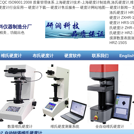
 ISO9001:2008 质量管理体系 上海硬度计技术-上海硬度计制造商,
洛氏硬度计
,
维
硬度计行业应用
---
硬度计下载
---
硬度计售后服务
---
硬度计网站地图
---
硬度计新闻
---
洛氏硬度计 HR-
硬度计 ZXHR-1
硬度计 HRS-15
料仪器制造分厂
氏硬度计 ZHR-
精美 , 功能出色
氏硬度计 HRZ-
摸屏数显表面洛氏
HRZ-150S
维氏硬度计
布氏硬度计
硬度软件
联系我们
Englis
数显维氏硬度计
维氏硬度测量系统
全自动维氏硬度计
50Z 自动转塔维氏硬度计