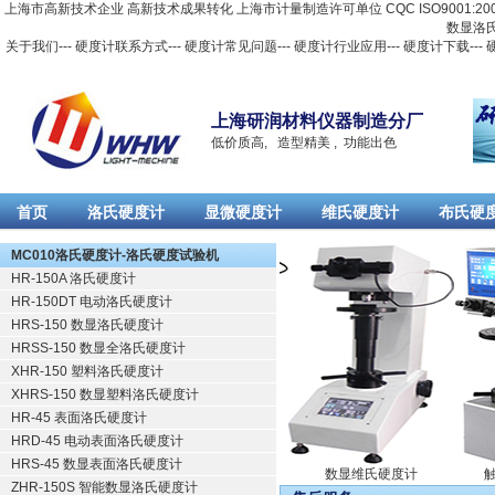
上海市高新技术企业 高新技术成果转化 上海市计量制造许可单位 CQC ISO9001:2
数显洛
关于我们
---
硬度计联系方式
---
硬度计常见问题
---
硬度计行业应用
---
硬度计下载
---
上海研润材料仪器制造分厂
低价质高, 造型精美 , 功能出色
首页
洛氏硬度计
显微硬度计
维氏硬度计
布氏硬
Русский
MC010洛氏硬度计-洛氏硬度试验机
HR-150A 洛氏硬度计
HR-150DT 电动洛氏硬度计
HRS-150 数显洛氏硬度计
HRSS-150 数显全洛氏硬度计
XHR-150 塑料洛氏硬度计
XHRS-150 数显塑料洛氏硬度计
HR-45 表面洛氏硬度计
HRD-45 电动表面洛氏硬度计
HRS-45 数显表面洛氏硬度计
显洛氏硬度计
触摸屏显微硬度计
数显维氏硬度计
触
ZHR-150S 智能数显洛氏硬度计